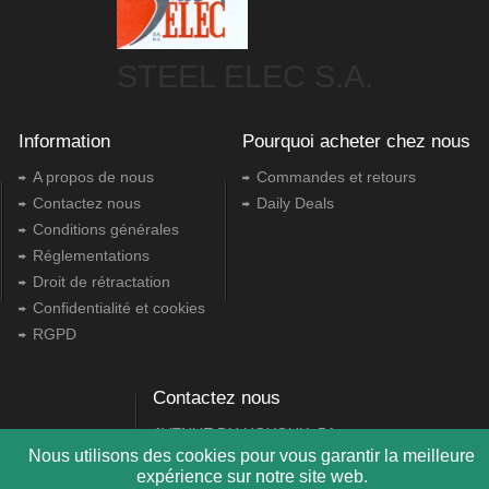
STEEL ELEC S.A.
Information
Pourquoi acheter chez nous
A propos de nous
Commandes et retours
Contactez nous
Daily Deals
Conditions générales
Réglementations
Droit de rétractation
Confidentialité et cookies
RGPD
Contactez nous
AVENUE DU HOYOUX, 5A
4500 Huy
Nous utilisons des cookies pour vous garantir la meilleure
expérience sur notre site web.
+32 85 21 10 55