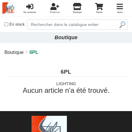
Se connecter
S'inscrire
Boutique
Panier
Autre
En stock
Boutique
Boutique
6PL
6PL
LIGHTING
Aucun article n'a été trouvé.