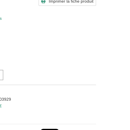
Imprimer la fiche produit
s
103929
 €