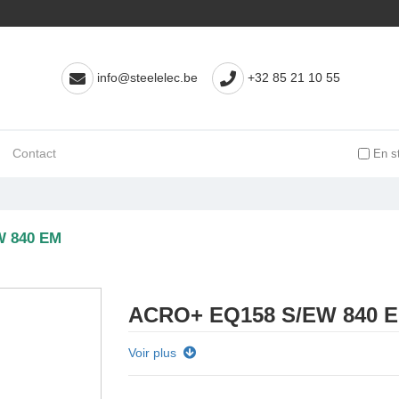
info@steelelec.be
+32 85 21 10 55
Contact
En s
W 840 EM
ACRO+ EQ158 S/EW 840 
Voir plus