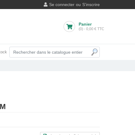
Se connecter
ou
S'inscrire
Panier
(0)
-
0,00 €
TTC
tock
EM