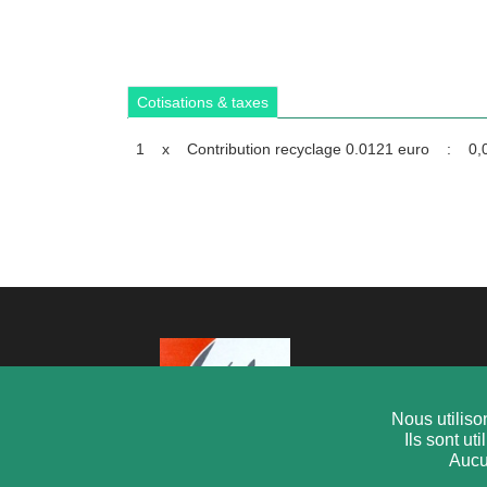
Cotisations & taxes
1
x
Contribution recyclage 0.0121 euro
:
0,
Nous utiliso
Ils sont u
Aucu
STEEL ELEC S.A.