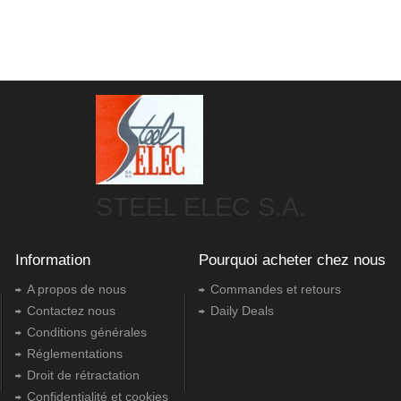
STEEL ELEC S.A.
Information
Pourquoi acheter chez nous
A propos de nous
Commandes et retours
Contactez nous
Daily Deals
Conditions générales
Réglementations
Droit de rétractation
Confidentialité et cookies