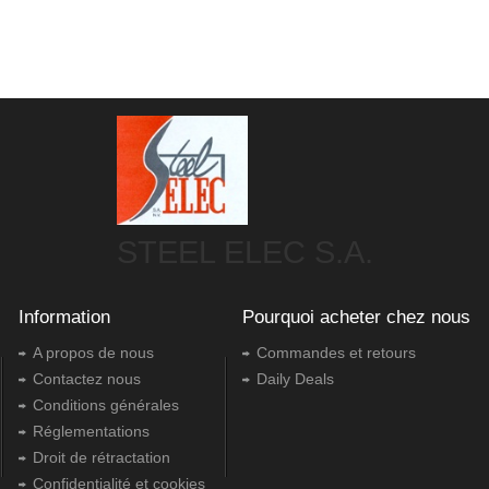
STEEL ELEC S.A.
Information
Pourquoi acheter chez nous
A propos de nous
Commandes et retours
Contactez nous
Daily Deals
Conditions générales
Réglementations
Droit de rétractation
Confidentialité et cookies